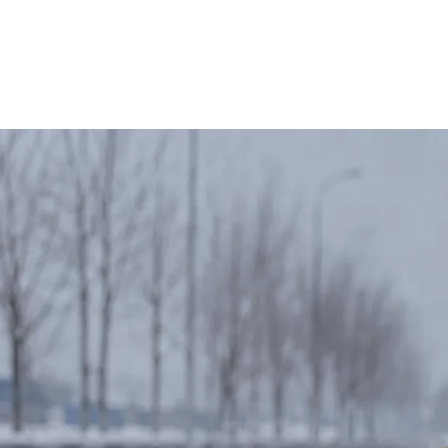
S 将技术能力连接到具体项目结果。
机视觉与矿区监管规则，实现违规识别、实时预警、分析追溯与视